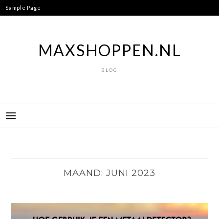
Ga
Sample Page
naar
de
inhoud
MAXSHOPPEN.NL
BLOG
MAAND:
JUNI 2023