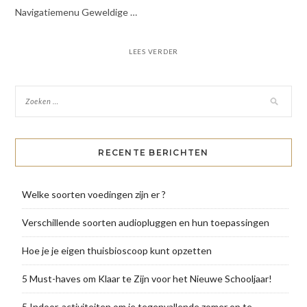
Navigatiemenu Geweldige …
LEES VERDER
RECENTE BERICHTEN
Welke soorten voedingen zijn er ?
Verschillende soorten audiopluggen en hun toepassingen
Hoe je je eigen thuisbioscoop kunt opzetten
5 Must-haves om Klaar te Zijn voor het Nieuwe Schooljaar!
5 Indoor-activiteiten om je tegenvallende zomer op te