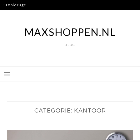
Ga
Sample Page
naar
de
inhoud
MAXSHOPPEN.NL
BLOG
CATEGORIE:
KANTOOR