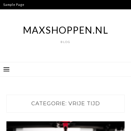
Ga
Sample Page
naar
de
inhoud
MAXSHOPPEN.NL
BLOG
CATEGORIE:
VRIJE TIJD