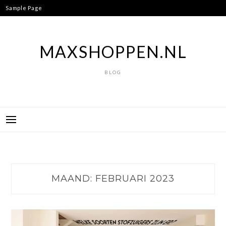
Ga
Sample Page
naar
de
inhoud
MAXSHOPPEN.NL
BLOG
MAAND:
FEBRUARI 2023