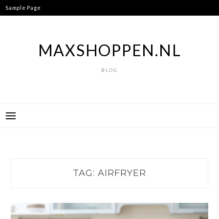
Ga
Sample Page
naar
de
inhoud
MAXSHOPPEN.NL
BLOG
TAG:
AIRFRYER