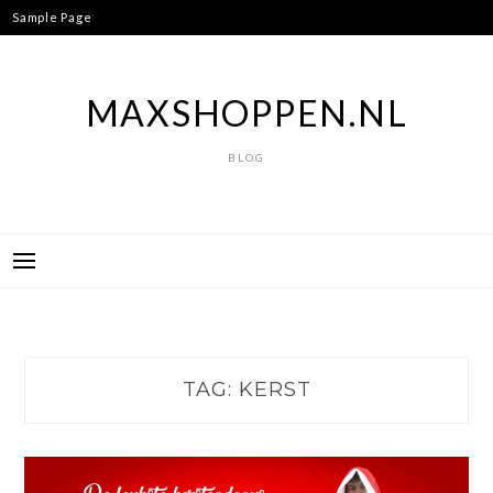
Ga
Sample Page
naar
de
inhoud
MAXSHOPPEN.NL
BLOG
TAG:
KERST