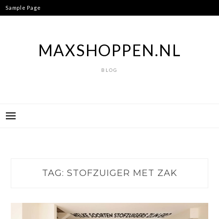
Ga
Sample Page
naar
de
inhoud
MAXSHOPPEN.NL
BLOG
TAG:
STOFZUIGER MET ZAK